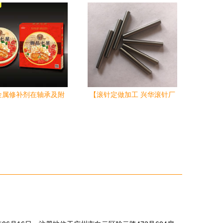
势与供应商价值解析
责任公司开展春节拜年活
动，聚焦轴承与附属件新征
程
金属修补剂在轴承及附
【滚针定做加工 兴华滚针厂
修复中的工业应用与优
其他轴承附属件 厂家直销 质
势
优价廉 量大从优 欢迎来电咨
询】价格_厂家_图片