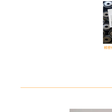
角接
精密
球6