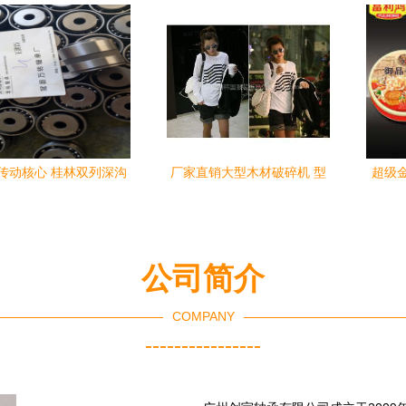
触球轴承——高精尖品
K091212K091313.5轴承附
态
质，全方位服务
属件 常州骏华轴承厂的实力
与价值
传动核心 桂林双列深沟
厂家直销大型木材破碎机 型
超级
200非标轴承的工业润滑
号齐全、可定制、现货速发
属件
与定制化优势解析
公司简介
COMPANY
----------------