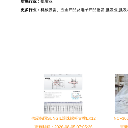
所属行业：
批发业
更多行业：
机械设备、五金产品及电子产品批发,批发业,批发
供应韩国SUNGIL滚珠螺杆支撑EK12
NCF3
更新时间：2026-08-05 07:05:26
EK15 精密传动领域的可靠部件
更新时