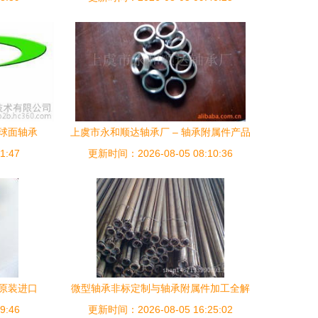
外球面轴承
上虞市永和顺达轴承厂 – 轴承附属件产品
1:47
区间
更新时间：2026-08-05 08:10:36
列表及深度解析
KF原装进口
微型轴承非标定制与轴承附属件加工全解
工厂网中
9:46
更新时间：2026-08-05 16:25:02
析