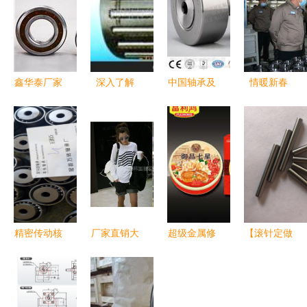
鑫华泰厂家
深入了解
中国轴承及
情暖新春
直销
K091212K091313.5
附属件市场
天水海林轴
H7008CYTA
轴承附属件
竞争态势与
承有限责任
角接触球轴
常州骏华轴
供应商价值
公司开展春
承——高精
承厂的实力
解析
节拜年活
尖品质，全
与价值
动，聚焦轴
方位服务
承与附属件
新征程
精密传动核
厂家直销大
超级金属修
【滚针定做
心 桂林双
型木材破碎
补剂在轴承
加工 兴华
列深沟球
机 型号齐
及附属件修
滚针厂 其
6200非标
全、可定
复中的工业
他轴承附属