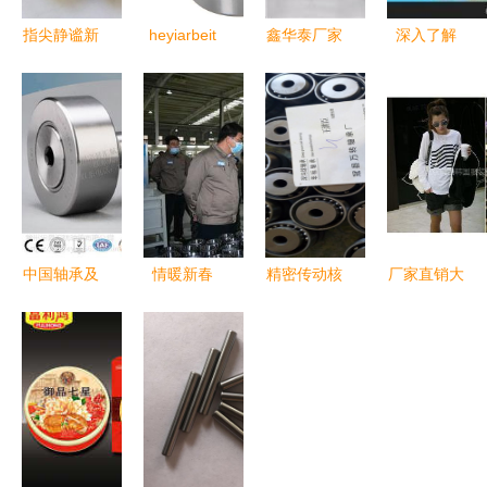
指尖静谧新
heyiarbeit
鑫华泰厂家
深入了解
境界 TPI
1623-2rs
直销
K091212K091
608ZZ轴承
深沟轴承
H7008CYTA
轴承附属件
如何重塑陀
5/8" x 1-
角接触球轴
常州骏华轴
螺体验？
3/8" x 4/9
承——高精
承厂的实力
尖品质，全
与价值
方位服务
中国轴承及
情暖新春
精密传动核
厂家直销大
附属件市场
天水海林轴
心 桂林双
型木材破碎
竞争态势与
承有限责任
列深沟球
机 型号齐
供应商价值
公司开展春
6200非标
全、可定
解析
节拜年活
轴承的工业
制、现货速
动，聚焦轴
润滑与定制
发
承与附属件
化优势解析